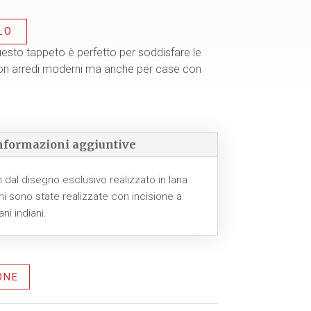
ale
LO
0,00.
sto tappeto è perfetto per soddisfare le
on arredi moderni ma anche per case con
nformazioni aggiuntive
dal disegno esclusivo realizzato in lana
ni sono state realizzate con incisione a
ani indiani.
ONE