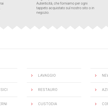
rai
Autenticità, che forniamo per ogni
.
tappeto acquistato sul nostro sito o in
negozio.
5
5
LAVAGGIO
NE
5
5
SICI
RESTAURO
AZ
5
5
ERNI
CUSTODIA
CO