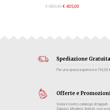
Il
Il
€
580,00
€
405,00
prezzo
prezzo
originale
attuale
era:
è:
€ 580,00.
€ 405,00.
Spediazione Gratuit
Per una spesa superiore a 150,00 €
Offerte e Promozion
Visita il nostro catalogo di tappeti
Classici, Moderni, Antichi, con scon