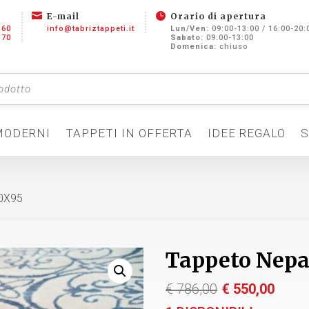


E-mail
Orario di apertura
360
info@tabriztappeti.it
Lun/Ven:
09:00-13:00 / 16:00-20:
370
Sabato:
09:00-13:00
Domenica:
chiuso
MODERNI
TAPPETI IN OFFERTA
IDEE REGALO
S
60X95
Tappeto Nepa
Il
Il
€
786,00
€
550,00
prezzo
pre