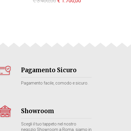
Il
Il
€
3.400,00
€
1.700,00
prezzo
prezzo
rezzo
originale
attuale
tuale
era:
è:
€ 3.400,00.
€ 1.700,00.
450,00.
Pagamento Sicuro
Pagamento facile, comodo e sicuro.
Showroom
Scegli il tuo tappeto nel nostro
negozio Showroom a Roma, siamo in