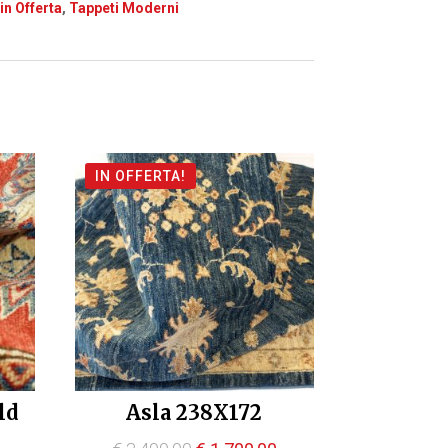
in Offerta
,
Tappeti Moderni
IN OFFERTA!
ld
Asla 238X172