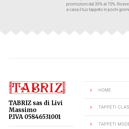
promozioni dal 30% al 70%. Riceve
a casa il tuo tappeto in pochi giorni
5
HOME
TABRIZ sas di Livi
5
TAPPETI CLAS
Massimo
P.IVA 05846531001
5
TAPPETI MOD