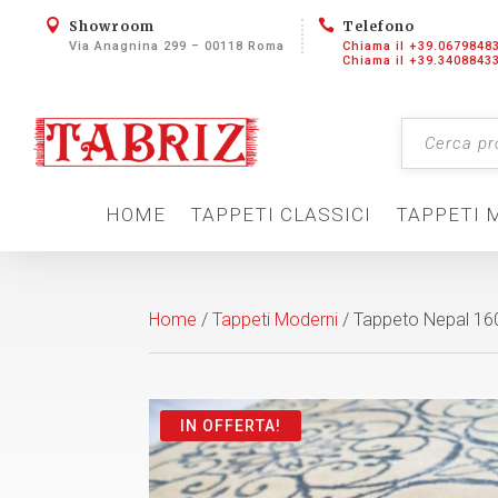


Showroom
Telefono
Via Anagnina 299 – 00118 Roma
Chiama il +39.0679848
Chiama il +39.3408843
HOME
TAPPETI CLASSICI
TAPPETI 
Home
/
Tappeti Moderni
/ Tappeto Nepal 1
IN OFFERTA!