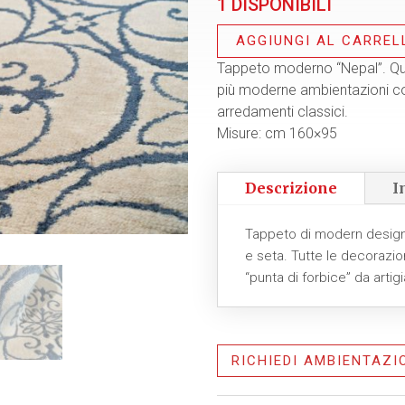
1 DISPONIBILI
originale
attu
era:
è:
AGGIUNGI AL CARREL
€ 786,00.
€ 55
Tappeto moderno “Nepal”. Que
più moderne ambientazioni c
arredamenti classici.
Misure: cm 160×95
Descrizione
I
Tappeto di modern design 
e seta. Tutte le decorazio
“punta di forbice” da artigi
RICHIEDI AMBIENTAZI