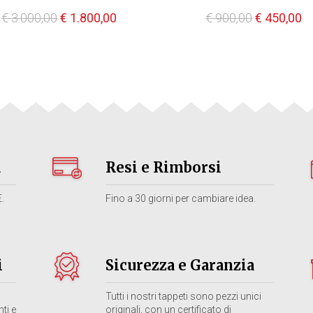
Il
Il
Il
Il
€
3.000,00
€
1.800,00
€
900,00
€
450,00
prezzo
prezzo
prezzo
p
originale
attuale
originale
at
era:
è:
era:
è:
€ 3.000,00.
€ 1.800,00.
€ 900,00.
€ 
a
Resi e Rimborsi
.
Fino a 30 giorni per cambiare idea.
i
Sicurezza e Garanzia
Tutti i nostri tappeti sono pezzi unici
ti e
originali, con un certificato di