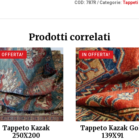
COD:
787R
Categorie:
Tappeti 
Prodotti correlati
N OFFERTA!
IN OFFERTA!
Tappeto Kazak
Tappeto Kazak Go
250X200
139X91