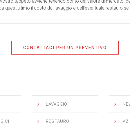
el vostro tappeto avviene tenendo conto del valore di mercato, d
a quest’ultimo il costo del lavaggio e dell’eventuale restauro se
CONTATTACI PER UN PREVENTIVO
5
5
LAVAGGIO
NE
5
5
SICI
RESTAURO
AZ