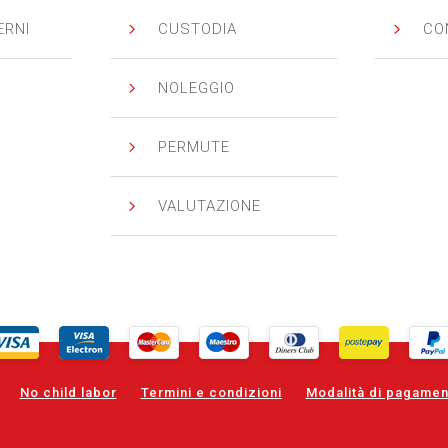
5
5
ERNI
CUSTODIA
CO
5
NOLEGGIO
5
PERMUTE
5
VALUTAZIONE
No child labor
Termini e condizioni
Modalità di pagamen