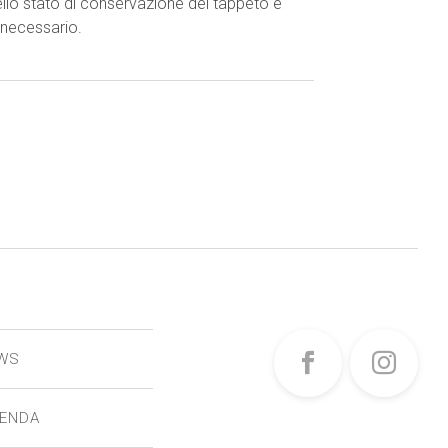
ello stato di conservazione del tappeto e
 necessario.
WS
IENDA