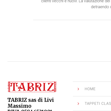
clienti vecchi e nuovi. La valutazione d
detraendo d
5
HOME
TABRIZ sas di Livi
5
TAPPETI CLAS
Massimo