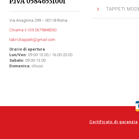
P.IVA 05846531001
5
TAPPETI MOD
Via Anagnina 299 – 00118 Roma
Chiama il +39.0679848360
tabriztappeti@gmail.com
Orario di apertura
Lun/Ven:
09:00-13:00 / 16:00-20:00
Sabato:
09:00-13:00
Domenica:
chiuso
Certificato di garanzia