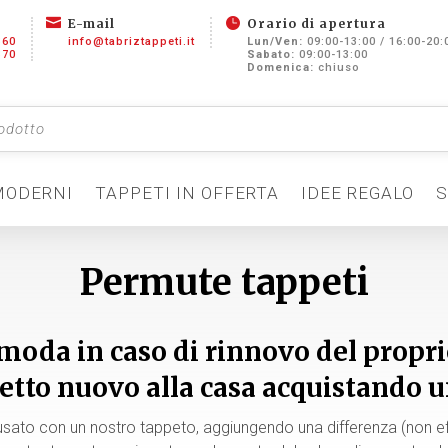


E-mail
Orario di apertura
360
info@tabriztappeti.it
Lun/Ven:
09:00-13:00 / 16:00-20:
370
Sabato:
09:00-13:00
Domenica:
chiuso
MODERNI
TAPPETI IN OFFERTA
IDEE REGALO
S
Permute tappeti
moda in caso di rinnovo del propri
etto nuovo alla casa acquistando u
ato con un nostro tappeto, aggiungendo una differenza (non effe