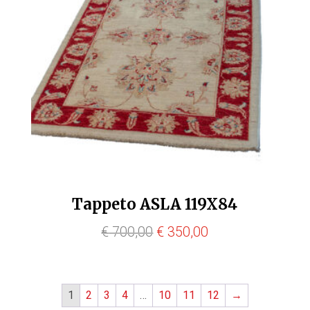
Tappeto ASLA 119X84
Il
Il
€
700,00
€
350,00
prezzo
prezzo
originale
attuale
era:
è:
1
2
3
4
…
10
11
12
→