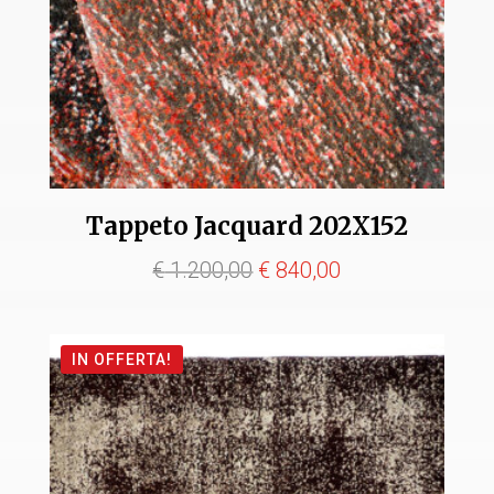
Tappeto Jacquard 202X152
Il
Il
€
1.200,00
€
840,00
prezzo
prezzo
originale
attuale
IN OFFERTA!
era:
è:
€ 1.200,00.
€ 840,00.