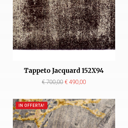
Tappeto Jacquard 152X94
Il
Il
€
700,00
€
490,00
prezzo
prezzo
originale
attuale
IN OFFERTA!
era:
è:
€ 700,00.
€ 490,00.