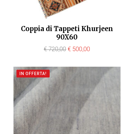
Coppia di Tappeti Khurjeen
90X60
Il
Il
€
720,00
€
500,00
prezzo
prezzo
originale
attuale
IN OFFERTA!
era:
è:
€ 720,00.
€ 500,00.