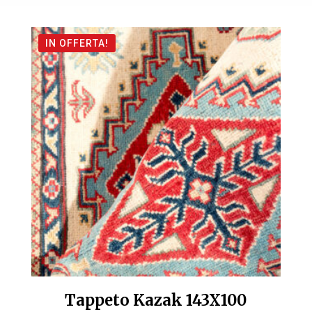
prezzo
prezzo
originale
attuale
IN OFFERTA!
era:
è:
€ 1.580,00.
€ 1.100,00.
Tappeto Kazak 143X100