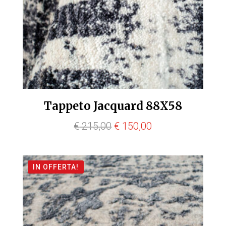
Tappeto Jacquard 88X58
Il
Il
€
215,00
€
150,00
prezzo
prezzo
originale
attuale
IN OFFERTA!
era:
è:
€ 215,00.
€ 150,00.