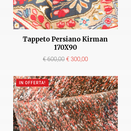
Tappeto Persiano Kirman
170X90
Il
Il
€
600,00
€
300,00
prezzo
prezzo
originale
attuale
IN OFFERTA!
era:
è:
€ 600,00.
€ 300,00.