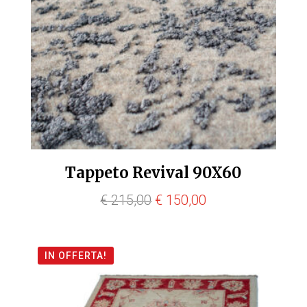
Tappeto Revival 90X60
Il
Il
€
215,00
€
150,00
prezzo
prezzo
originale
attuale
IN OFFERTA!
era:
è:
€ 215,00.
€ 150,00.