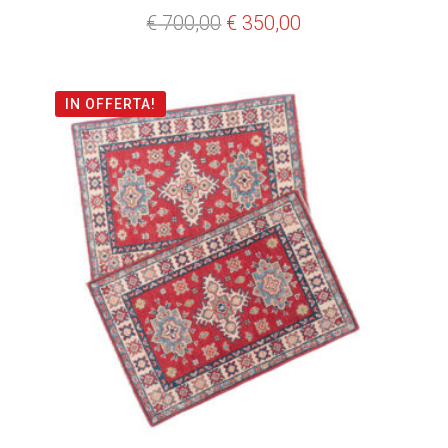
Il
Il
€
700,00
€
350,00
prezzo
prezzo
originale
attuale
IN OFFERTA!
era:
è:
€ 700,00.
€ 350,00.