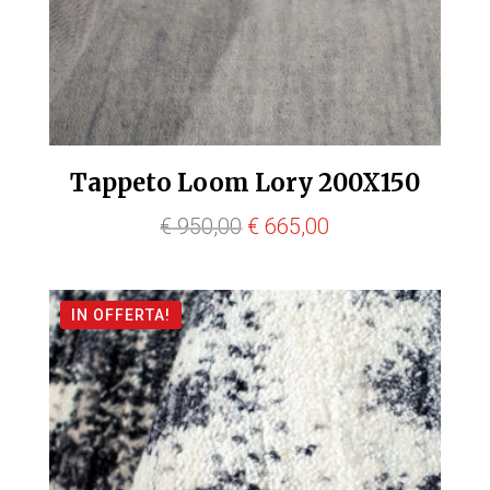
Tappeto Loom Lory 200X150
Il
Il
€
950,00
€
665,00
prezzo
prezzo
originale
attuale
IN OFFERTA!
era:
è:
€ 950,00.
€ 665,00.