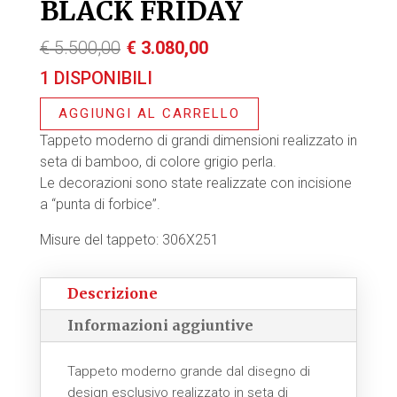
BLACK FRIDAY
Il
Il
€
5.500,00
€
3.080,00
prezzo
prezzo
1 DISPONIBILI
originale
attuale
era:
è:
AGGIUNGI AL CARRELLO
€ 5.500,00.
€ 3.080,00.
Tappeto moderno di grandi dimensioni realizzato in
seta di bamboo, di colore grigio perla.
Le decorazioni sono state realizzate con incisione
a “punta di forbice”.
Misure del tappeto: 306X251
Descrizione
Informazioni aggiuntive
Tappeto moderno grande dal disegno di
design esclusivo realizzato in seta di