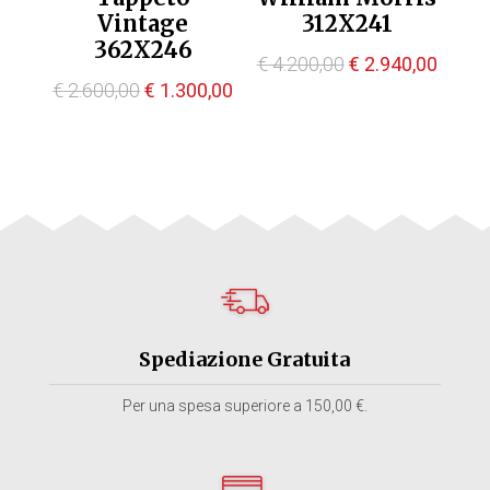
Vintage
312X241
362X246
Il
Il
€
4.200,00
€
2.940,00
Il
Il
€
2.600,00
€
1.300,00
prezzo
prezz
prezzo
prezzo
originale
attual
originale
attuale
era:
è:
era:
è:
€ 4.200,00.
€ 2.94
€ 2.600,00.
€ 1.300,00.
Spediazione Gratuita
Per una spesa superiore a 150,00 €.