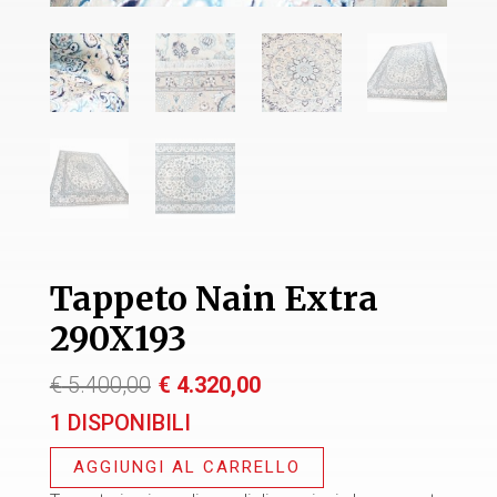
Tappeto Nain Extra
290X193
Il
Il
€
5.400,00
€
4.320,00
prezzo
prezzo
1 DISPONIBILI
originale
attuale
era:
è:
AGGIUNGI AL CARRELLO
€ 5.400,00.
€ 4.320,00.