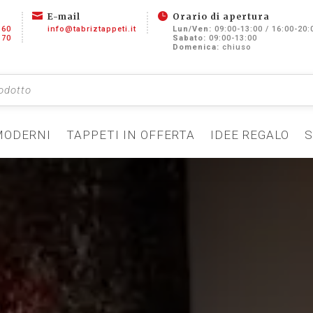


E-mail
Orario di apertura
360
info@tabriztappeti.it
Lun/Ven:
09:00-13:00 / 16:00-20:
370
Sabato:
09:00-13:00
Domenica:
chiuso
MODERNI
TAPPETI IN OFFERTA
IDEE REGALO
S