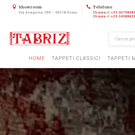


Showroom
Telefono
Via Anagnina 299 – 00118 Roma
Chiama il +39.0679848
Chiama il +39.3408843
HOME
TAPPETI CLASSICI
TAPPETI 